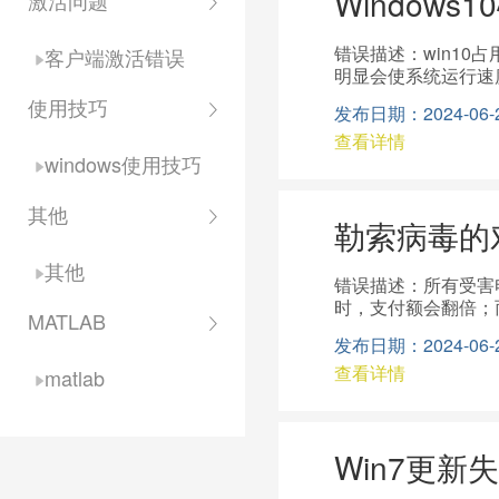
Window
激活问题
错误描述：win10
客户端激活错误
明显会使系统运行速
务--找到“HomeG
使用技巧
发布日期：2024-06-20
的列表选择“禁用”。然
查看详情
处理方法。关闭家庭组后磁盘
windows使用技巧
把文件夹“Defrag
开之后选择“高级系统
掉，点击下面的“无分页文
其他
勒索病毒的
择你使用的Intern
面板项-Windows Def
其他
错误描述：所有受害
时，支付额会翻倍；而
MATLAB
来实现电脑的临时安
发布日期：2024-06-20
Server禁用。具体的操
查看详情
现电脑的永久防护。目
matlab
https://blogs.tech
装windows更新，
360“NSA武器
Win7更新
启用Windows防火
口。关闭Windows445