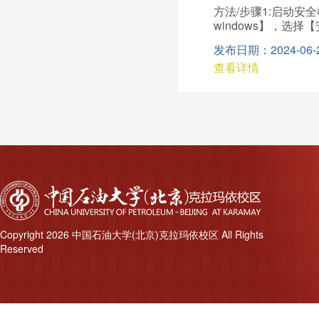
选属性，在新建好的连
方法/步骤1:启动
样就关闭了共享端 135
windows】，
在“网络和拨号连接”中“本
后，系统会仅启动核心
NETBIOS”，打
发布日期：2024-06-20
更改...请勿关闭计
记不要打开。 6、
查看详情
要关机，大约需要十
去除“勒索病毒”的影
次，重新开机进一次安全
下控制面板的菜单也
令的提示框里输入【s
【windows up
类型】改成【禁用】
常启动windows
Copyright 2026 中国石油大学(北京)克拉玛依校区 All Rights
Reserved