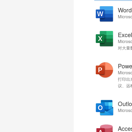
Word
Micro
Excel
Micr
对大量
Powe
Micr
打印出
议、远
Outl
Micr
Acce